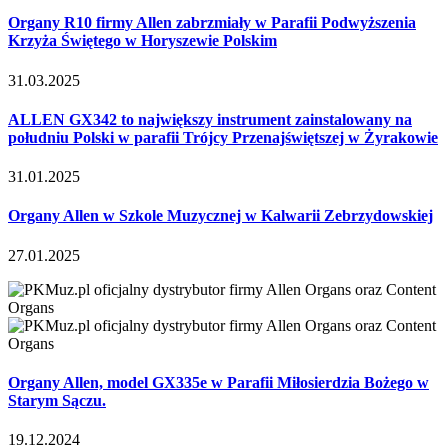
Organy R10 firmy Allen zabrzmiały w Parafii Podwyższenia
Krzyża Świętego w Horyszewie Polskim
31.03.2025
ALLEN GX342 to największy instrument zainstalowany na
południu Polski w parafii Trójcy Przenajświętszej w Żyrakowie
31.01.2025
Organy Allen w Szkole Muzycznej w Kalwarii Zebrzydowskiej
27.01.2025
Organy Allen, model GX335e w Parafii Miłosierdzia Bożego w
Starym Sączu.
19.12.2024