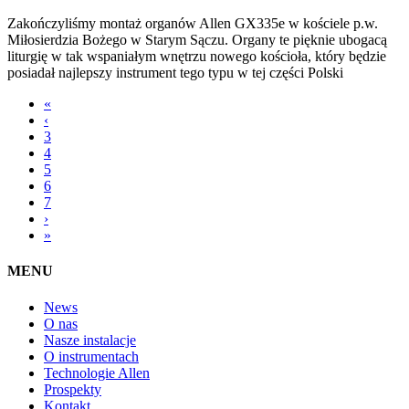
Zakończyliśmy montaż organów Allen GX335e w kościele p.w.
Miłosierdzia Bożego w Starym Sączu. Organy te pięknie ubogacą
liturgię w tak wspaniałym wnętrzu nowego kościoła, który będzie
posiadał najlepszy instrument tego typu w tej części Polski
«
‹
3
4
5
6
7
›
»
MENU
News
O nas
Nasze instalacje
O instrumentach
Technologie Allen
Prospekty
Kontakt